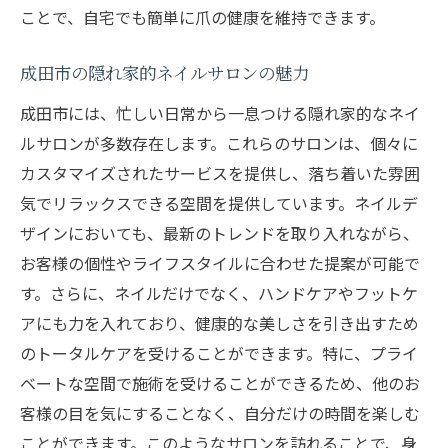
ことで、自宅でも簡単に爪の健康を維持できます。
理想のネイルデザインで日常が豊かになる成田
市の提案
成田市の隠れ家的ネイルサロンの魅力
ネイルデザインがもたらす日常の変化
成田市には、忙しい日常から一息つける隠れ家的なネイ
成田市で見つける理想のサロン
ルサロンが多数存在します。これらのサロンは、個々に
トレンドを取り入れたデザイン選び
カスタマイズされたサービスを提供し、落ち着いた雰囲
成田市でのネイルイベント情報
気でリラックスできる空間を提供しています。ネイルデ
ネイルデザインに合わせたファッションコ
ザインにおいても、最新のトレンドを取り入れながら、
ーデ
お客様の個性やライフスタイルに合わせた提案が可能で
ネイルによる自己表現の方法
す。さらに、ネイルだけでなく、ハンドケアやフットケ
成田市で見つける持ちの良いネイルと健康的な
アにも力を入れており、健康的な美しさを引き出すため
美しさ
のトータルケアを受けることができます。特に、プライ
ベートな空間で施術を受けることができるため、他のお
持ちの良いネイルを実現するための秘訣
客様の目を気にすることなく、自分だけの時間を楽しむ
成田市で評判のネイルサロン紹介
ことができます。このようなサロンを訪れることで、身