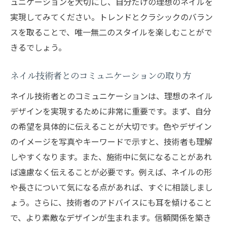
ュニケーションを大切にし、自分だけの理想のネイルを
健康美を手に入れるためのネイルデザイン
実現してみてください。トレンドとクラシックのバラン
成田市でのネイルサロン体験談
スを取ることで、唯一無二のスタイルを楽しむことがで
爪の健康状態を保つための習慣
きるでしょう。
ネイルを通じた健康的なライフスタイル提
案
ネイル技術者とのコミュニケーションの取り方
成田市でのネイルデザイン最新情報
ネイル技術者とのコミュニケーションは、理想のネイル
デザインを実現するために非常に重要です。まず、自分
プロが教えるネイルケアのポイント
の希望を具体的に伝えることが大切です。色やデザイン
のイメージを写真やキーワードで示すと、技術者も理解
しやすくなります。また、施術中に気になることがあれ
ば遠慮なく伝えることが必要です。例えば、ネイルの形
や長さについて気になる点があれば、すぐに相談しまし
ょう。さらに、技術者のアドバイスにも耳を傾けること
で、より素敵なデザインが生まれます。信頼関係を築き