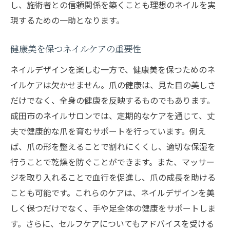
健康的な爪を維持するためのケア法
し、施術者との信頼関係を築くことも理想のネイルを実
サロンでのケアとホームケアの違い
現するための一助となります。
ネイルケアがもたらす心理的効果
健康美を保つネイルケアの重要性
成田市でおすすめのネイルケアサロン
ネイルデザインを楽しむ一方で、健康美を保つためのネ
ネイルアートと健康美のバランス
イルケアは欠かせません。爪の健康は、見た目の美しさ
成田市で探すネイルデザインと健康的な手元を
だけでなく、全身の健康を反映するものでもあります。
維持するコツ
成田市のネイルサロンでは、定期的なケアを通じて、丈
健康的な手元を保つための日常ケア
夫で健康的な爪を育むサポートを行っています。例え
成田市のネイルデザイントレンド
ば、爪の形を整えることで割れにくくし、適切な保湿を
プロが教える理想のネイルデザインの選び
行うことで乾燥を防ぐことができます。また、マッサー
方
ジを取り入れることで血行を促進し、爪の成長を助ける
季節に応じたネイルデザインの取り入れ方
ことも可能です。これらのケアは、ネイルデザインを美
ネイルサロンで受ける特別なケア
しく保つだけでなく、手や足全体の健康をサポートしま
す。さらに、セルフケアについてもアドバイスを受ける
手元の印象を変えるネイルアートの力