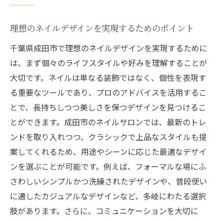
り方
ネイルデザインに関する最新トレンド情報
理想のネイルデザインを実現するためのポイント
ネイルデザインで日常に彩りを加える成田市の
千葉県成田市で理想のネイルデザインを実現するために
サロンの魅力
は、まず個々のライフスタイルや好みを理解することが
日常を豊かにするネイルデザインの選び方
大切です。ネイルは単なる装飾ではなく、個性を表現す
成田市でのサロン選びのポイント
る重要なツールであり、プロのアドバイスを活用するこ
カラーリングとデザインの最新トレンド
とで、長持ちしつつ美しさを保つデザインを見つけるこ
とができます。成田市のネイルサロンでは、最新のトレ
サロンでの施術体験を最大限に活かす方法
ンドを取り入れつつ、クラシックで上品なスタイルも提
プロの技術で叶える持ちの良いネイル
案してくれるため、用途やシーンに応じた最適なデザイ
成田市で人気のネイルサロンランキング
ンを選ぶことが可能です。例えば、フォーマルな場にふ
美しいフォルムと健康美を兼ね備えたネイルケ
さわしいシンプルかつ洗練されたデザインや、普段使い
アの秘密
に適したカジュアルなデザインなど、多岐にわたる選択
フォルムを整えるための基本テクニック
肢があります。さらに、コミュニケーションを大切に