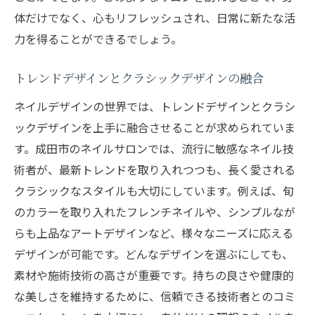
ネイルアートで指先の美しさを引き出す
体だけでなく、心もリフレッシュされ、日常に新たな活
健康的な美しさを維持するためのケア法
力を得ることができるでしょう。
長持ちするネイルを選ぶポイント
ネイルケアがもたらす健康美と成田市のサロン
トレンドデザインとクラシックデザインの融合
選びのポイント
ネイルデザインの世界では、トレンドデザインとクラシ
ネイルケアで健康的な美しさを手に入れる
ックデザインを上手に融合させることが求められていま
成田市でのサロン選びの基準
す。成田市のネイルサロンでは、流行に敏感なネイル技
ネイルケアの新しいアプローチ
術者が、最新トレンドを取り入れつつも、長く愛される
クラシックなスタイルも大切にしています。例えば、旬
プロフェッショナルなケアを受けるメリッ
のカラーを取り入れたフレンチネイルや、シンプルなが
ト
らも上品なアートデザインなど、様々なニーズに応える
サロンでの体験を豊かにする方法
デザインが可能です。どんなデザインを選ぶにしても、
成田市での成功事例とレビュー
素材や施術技術の高さが重要です。持ちの良さや健康的
成田市のネイルデザインで健康美を手に入れる
な美しさを維持するために、信頼できる技術者とのコミ
方法