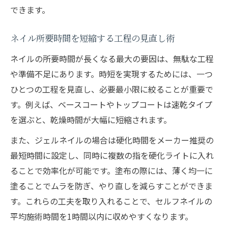
平均施術時間を知って時短ネイルを実現
できます。
ネイル施術時間平均を知るメリットとは
平均所要時間から逆算する時短ネイル術
ネイル所要時間を短縮する工程の見直し術
ネイル時間かかりすぎの原因を見直そう
ネイルの所要時間が長くなる最大の要因は、無駄な工程
や準備不足にあります。時短を実現するためには、一つ
セルフネイルの時短化で理想の時間配分
ひとつの工程を見直し、必要最小限に絞ることが重要で
オフ込み平均と時短ネイルの関係性を解説
す。例えば、ベースコートやトップコートは速乾タイプ
ネイルが乾く時間を短くする裏ワザとは
を選ぶと、乾燥時間が大幅に短縮されます。
ネイルが何分で乾くか左右する要素とは
また、ジェルネイルの場合は硬化時間をメーカー推奨の
速乾重視のネイル選びで時短を実現
最短時間に設定し、同時に複数の指を硬化ライトに入れ
ネイル乾燥時間短縮のための工夫とテク
ることで効率化が可能です。塗布の際には、薄く均一に
ジェルネイル時短に効く乾かし方のコツ
塗ることでムラを防ぎ、やり直しを減らすことができま
セルフネイルの乾かす時間を短縮する方法
す。これらの工夫を取り入れることで、セルフネイルの
ファストネイルも安全に楽しむヒントを紹介
平均施術時間を1時間以内に収めやすくなります。