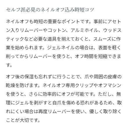
ファストネイルのリスクと時短の両立術
セルフ派必見のネイルオフ込み時短コツ
安全な時短ネイルを楽しむための基本知識
ネイル時短と美しさを保つ注意点とは
ネイルオフも時短の重要なポイントです。事前にアセト
ン入りリムーバーやコットン、アルミホイル、ウッドス
セルフ派向け時短ネイルの安全チェック法
ティックなど必要な道具を揃えておくと、スムーズに作
時短重視でも守りたいネイルケアのポイン
業を始められます。ジェルネイルの場合は、表面を軽く
ト
削ってからリムーバーを使うと、オフ時間を短縮できま
す。
オフ後の保湿も忘れずに行うことで、爪や周囲の皮膚の
乾燥を防げます。ネイルオフ専用クリップやオフマシン
を使うと、さらに効率的にオフが可能です。ただし、無
理にジェルを剥がすと自爪を傷める恐れがあるため、取
れにくい場合は再度リムーバーを使い、優しく取り除く
ことが大切です。