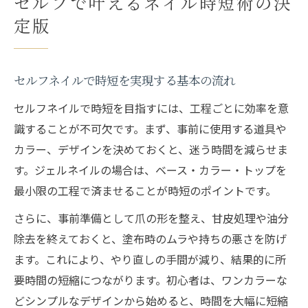
セルフで叶えるネイル時短術の決
ネイル所要時間を短縮する効率化ポイント
定版
ネイルの所要時間を左右する準備と段取り
工程ごとに見直すネイル時短の具体策
セルフネイルで時短を実現する基本の流れ
時短ネイルを叶えるセルフ施術の効率化法
ネイルオフ込みで時間を節約するコツ
セルフネイルで時短を目指すには、工程ごとに効率を意
識することが不可欠です。まず、事前に使用する道具や
ネイル時間かかりすぎを防ぐポイントとは
カラー、デザインを決めておくと、迷う時間を減らせま
ジェルネイル時短の最新テクニックを公開
す。ジェルネイルの場合は、ベース・カラー・トップを
ジェルネイル時短を叶える工程の工夫
最小限の工程で済ませることが時短のポイントです。
便利な道具でネイルの時間を短縮しよう
さらに、事前準備として爪の形を整え、甘皮処理や油分
硬化時間を減らすジェルネイルの選び方
除去を終えておくと、塗布時のムラや持ちの悪さを防げ
ジェルネイル時短コツで効率アップを目指
ます。これにより、やり直しの手間が減り、結果的に所
す
要時間の短縮につながります。初心者は、ワンカラーな
セルフでもサロン級の時短ネイルを実現
どシンプルなデザインから始めると、時間を大幅に短縮